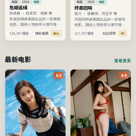
美国
2026
电影
美国
2023
电影
危城追缉
终局回响
陈凯歌
·
段奕宏、倪妮 等
诺兰
·
梁朝伟、河正宇 等
危城追缉是美国出品的一部悬疑
终局回响是美国出品的一部冒险
电影，围绕人物抉择与情节推进
电影，围绕人物抉择与情节推进
展开，节奏清晰、信息完整，适
展开，节奏清晰、信息完整，适
120,267
播放
臻彩画质
117,707
播放
杜比视界
高分
4K
合在线高清观看。
合在线高清观看。
最新电影
查看更多
8.0
8.4