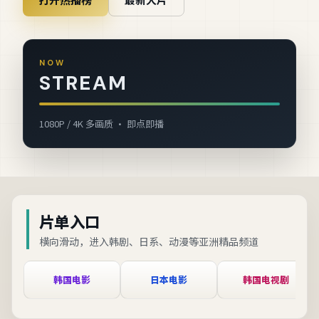
NOW
STREAM
1080P / 4K 多画质 · 即点即播
片单入口
横向滑动，进入韩剧、日系、动漫等亚洲精品频道
韩国电影
日本电影
韩国电视剧