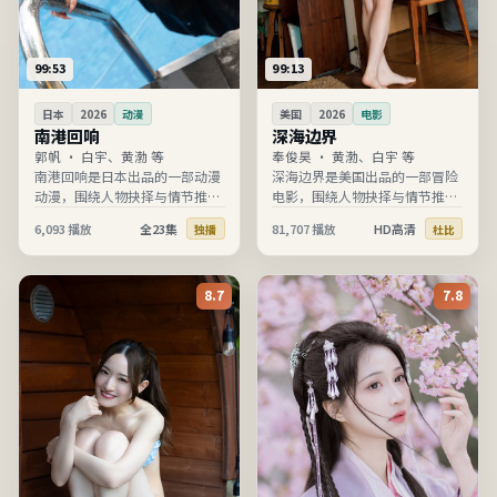
99:53
99:13
日本
2026
动漫
美国
2026
电影
南港回响
深海边界
郭帆
·
白宇、黄渤 等
奉俊昊
·
黄渤、白宇 等
南港回响是日本出品的一部动漫
深海边界是美国出品的一部冒险
动漫，围绕人物抉择与情节推进
电影，围绕人物抉择与情节推进
展开，节奏清晰、信息完整，适
展开，节奏清晰、信息完整，适
6,093
播放
全23集
81,707
播放
HD高清
独播
杜比
合在线高清观看。
合在线高清观看。
8.7
7.8